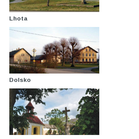
Lhota
Dolsko