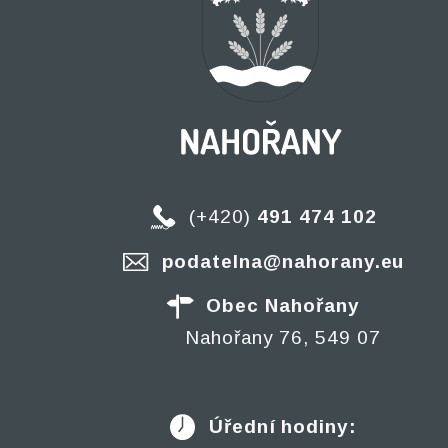
(+420)
491 474 102
podatelna@nahorany.eu
Obec Nahořany
Nahořany 76, 549 07
Úřední hodiny: