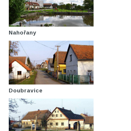
Nahořany
Doubravice