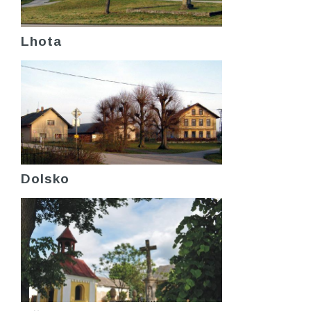
Lhota
Dolsko