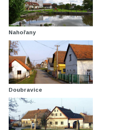
Nahořany
Doubravice