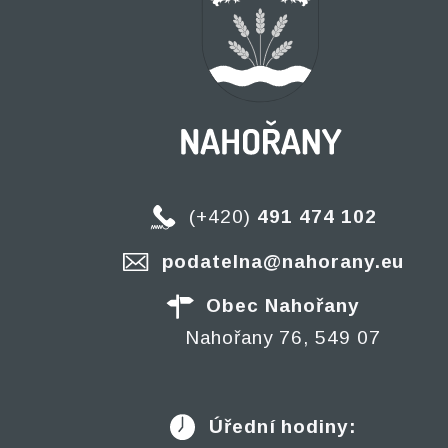
(+420)
491 474 102
podatelna@nahorany.eu
Obec Nahořany
Nahořany 76, 549 07
Úřední hodiny: