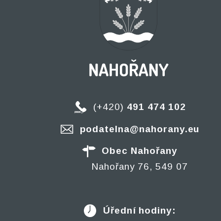
(+420)
491 474 102
podatelna@nahorany.eu
Obec Nahořany
Nahořany 76, 549 07
Úřední hodiny: