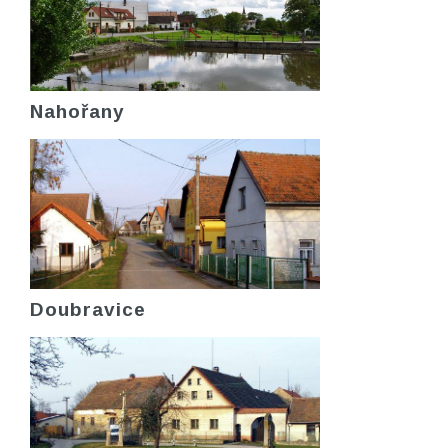
Nahořany
Doubravice