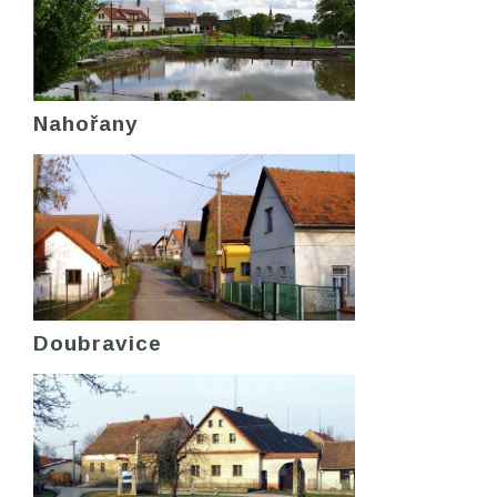
Nahořany
Doubravice