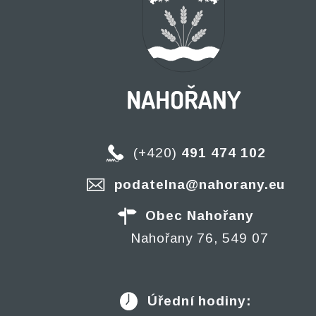
(+420)
491 474 102
podatelna@nahorany.eu
Obec Nahořany
Nahořany 76, 549 07
Úřední hodiny: