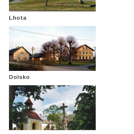
Lhota
Dolsko