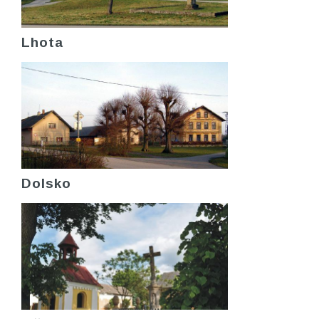
Lhota
Dolsko