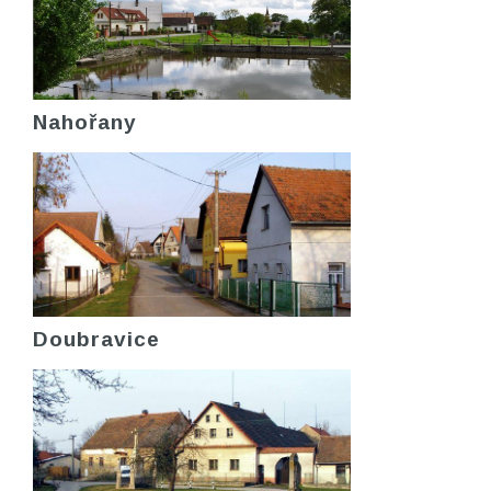
Nahořany
Doubravice