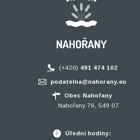
(+420)
491 474 102
podatelna@nahorany.eu
Obec Nahořany
Nahořany 76, 549 07
Úřední hodiny: