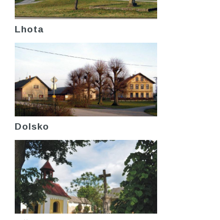
Lhota
Dolsko