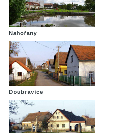
Nahořany
Doubravice