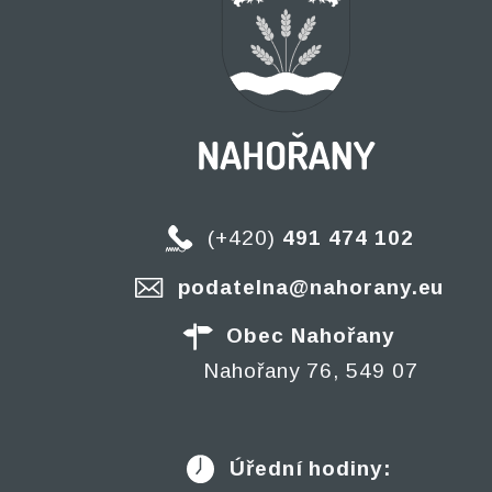
(+420)
491 474 102
podatelna@nahorany.eu
Obec Nahořany
Nahořany 76, 549 07
Úřední hodiny: