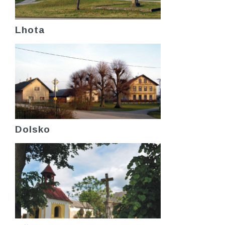
Lhota
Dolsko