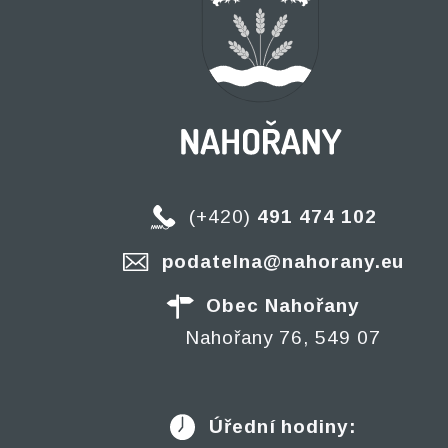
(+420)
491 474 102
podatelna@nahorany.eu
Obec Nahořany
Nahořany 76, 549 07
Úřední hodiny: