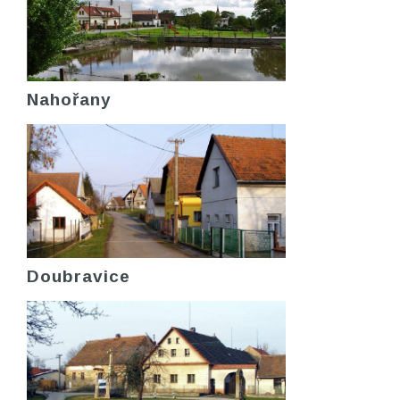
Nahořany
Doubravice