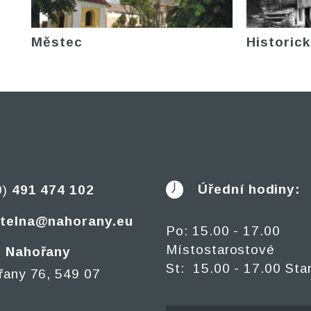
Městec
Historick
Úřední hodiny:
0)
491 474 102
telna@nahorany.eu
Po: 15.00 - 17.00
Místostarostové
 Nahořany
St: 15.00 - 17.00 Sta
řany 76, 549 07