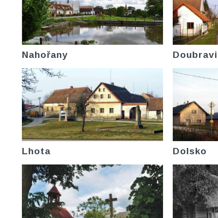
Nahořany
Doubravi
Lhota
Dolsko