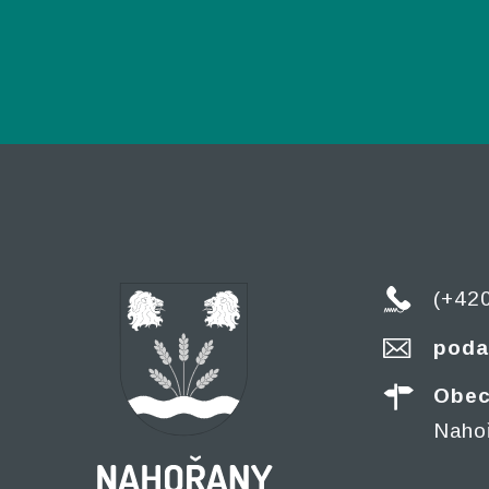
(+42
poda
Obec
Naho