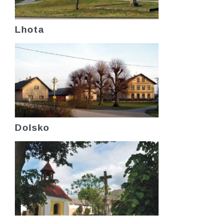
Lhota
Dolsko