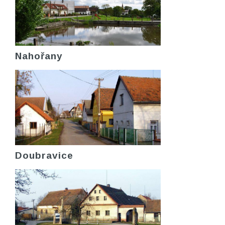
Nahořany
Doubravice