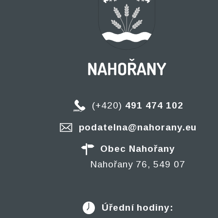
(+420)
491 474 102
podatelna@nahorany.eu
Obec Nahořany
Nahořany 76, 549 07
Úřední hodiny: