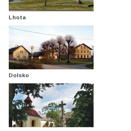
Lhota
Dolsko