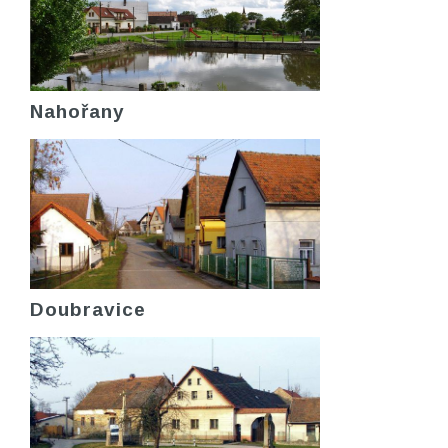
Nahořany
Doubravice