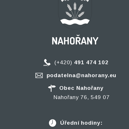
(+420)
491 474 102
podatelna@nahorany.eu
Obec Nahořany
Nahořany 76, 549 07
Úřední hodiny: