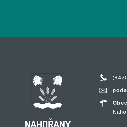
(+42
poda
Obec
Naho