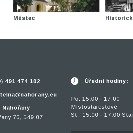
Městec
Historick
Úřední hodiny:
0)
491 474 102
telna@nahorany.eu
Po: 15.00 - 17.00
Místostarostové
 Nahořany
St: 15.00 - 17.00 Sta
řany 76, 549 07