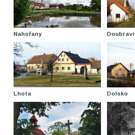
Nahořany
Doubravi
Lhota
Dolsko