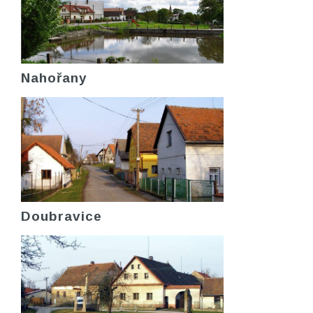
Nahořany
Doubravice