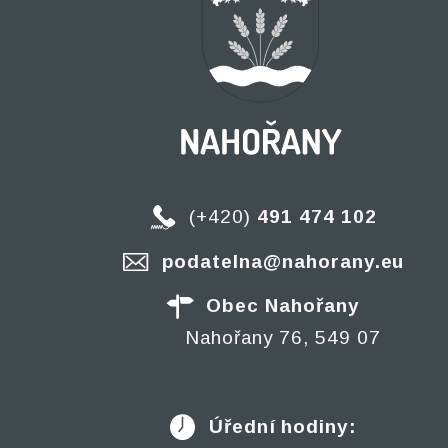
(+420)
491 474 102
podatelna@nahorany.eu
Obec Nahořany
Nahořany 76, 549 07
Úřední hodiny: