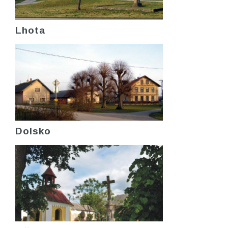
Lhota
Dolsko