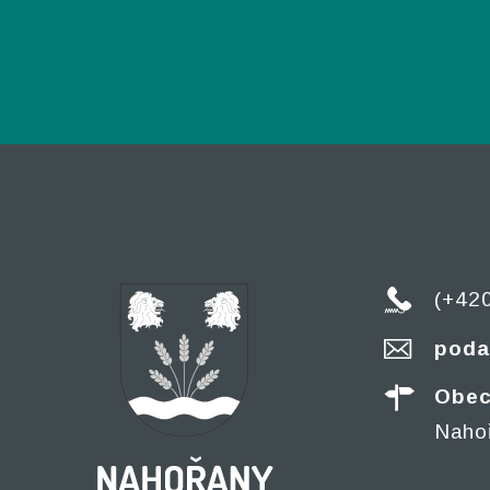
(+42
poda
Obec
Naho