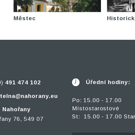
Městec
Historick
Úřední hodiny:
0)
491 474 102
telna@nahorany.eu
Po: 15.00 - 17.00
Místostarostové
 Nahořany
St: 15.00 - 17.00 Sta
řany 76, 549 07