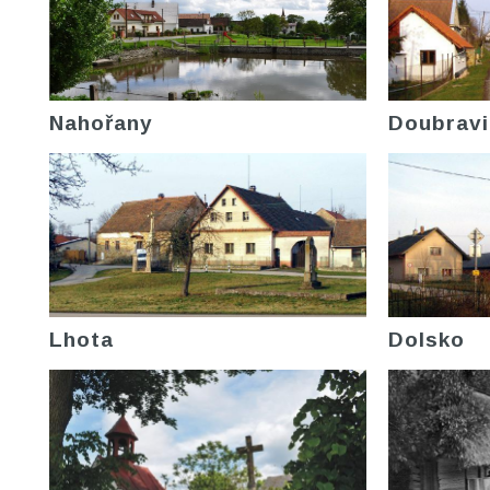
Nahořany
Doubravi
Lhota
Dolsko