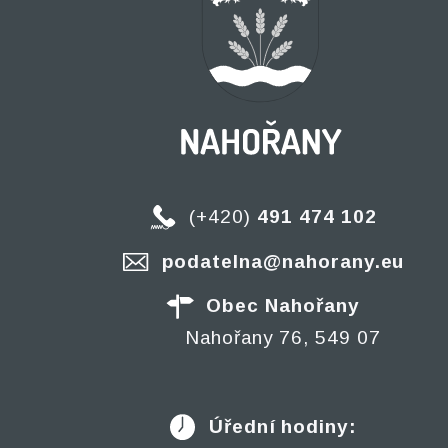
(+420)
491 474 102
podatelna@nahorany.eu
Obec Nahořany
Nahořany 76, 549 07
Úřední hodiny: