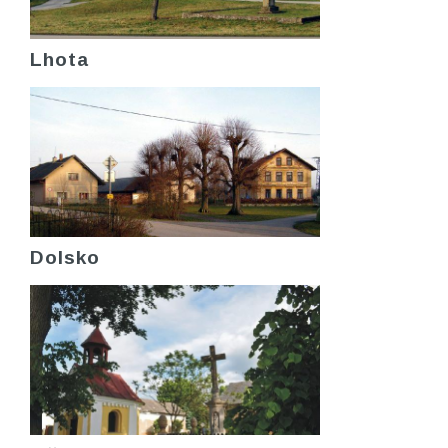
Lhota
Dolsko