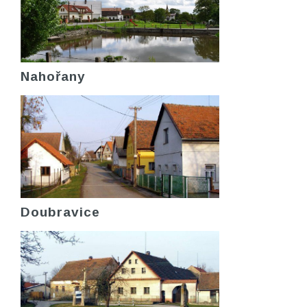
Nahořany
Doubravice