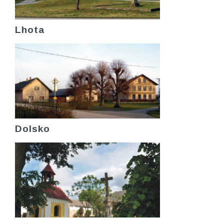
Lhota
Dolsko