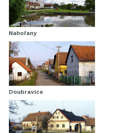
Nahořany
Doubravice