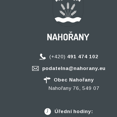
(+420)
491 474 102
podatelna@nahorany.eu
Obec Nahořany
Nahořany 76, 549 07
Úřední hodiny: