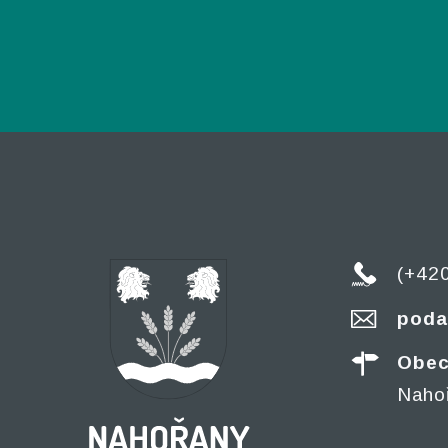
(+42
poda
Obec
Naho