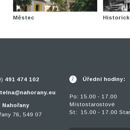
Městec
Historick
Úřední hodiny:
0)
491 474 102
telna@nahorany.eu
Po: 15.00 - 17.00
Místostarostové
 Nahořany
St: 15.00 - 17.00 Sta
řany 76, 549 07