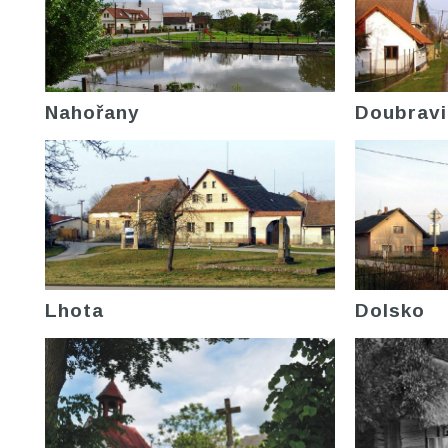
Nahořany
Doubravi
Lhota
Dolsko