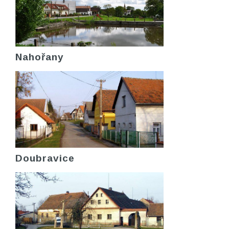
Nahořany
Doubravice