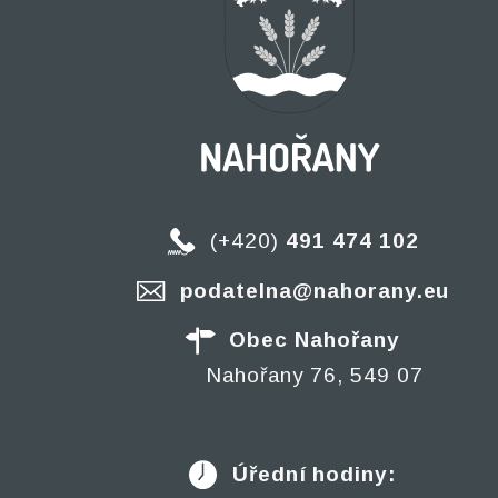
(+420)
491 474 102
podatelna@nahorany.eu
Obec Nahořany
Nahořany 76, 549 07
Úřední hodiny: