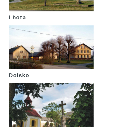
Lhota
Dolsko