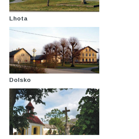
Lhota
Dolsko