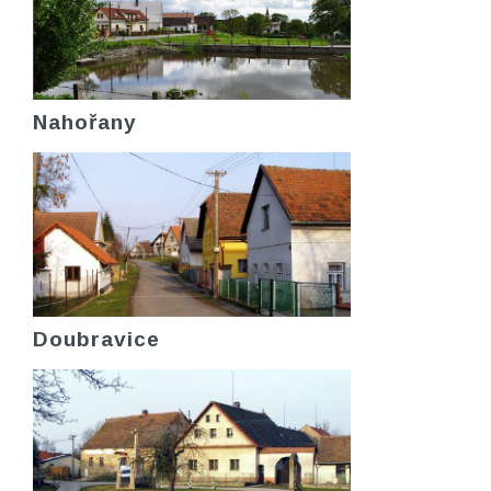
Nahořany
Doubravice