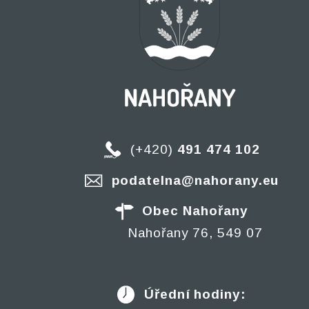
(+420)
491 474 102
podatelna@nahorany.eu
Obec Nahořany
Nahořany 76, 549 07
Úřední hodiny: