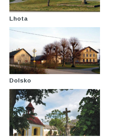
Lhota
Dolsko