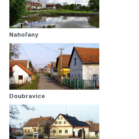
Nahořany
Doubravice