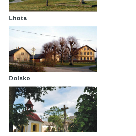
Lhota
Dolsko