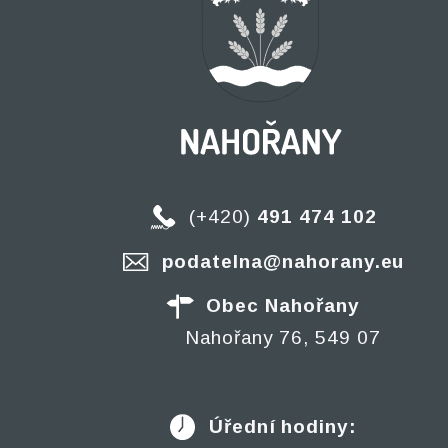
(+420)
491 474 102
podatelna@nahorany.eu
Obec Nahořany
Nahořany 76, 549 07
Úřední hodiny: