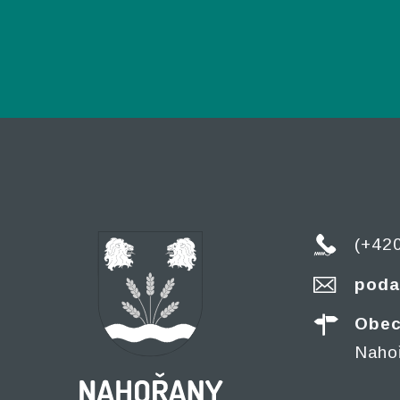
(+42
poda
Obec
Naho