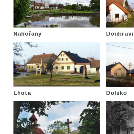
Nahořany
Doubravi
Lhota
Dolsko