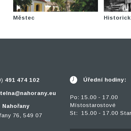
Městec
Historick
Úřední hodiny:
0)
491 474 102
telna@nahorany.eu
Po: 15.00 - 17.00
Místostarostové
 Nahořany
St: 15.00 - 17.00 Sta
řany 76, 549 07