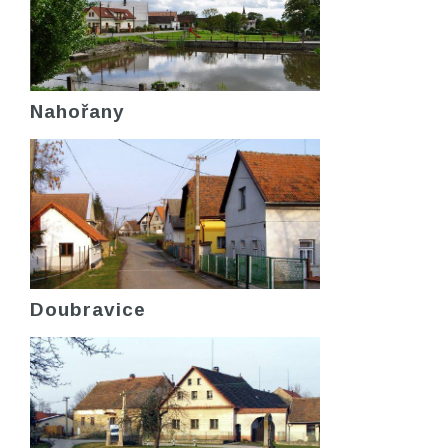
Nahořany
Doubravice