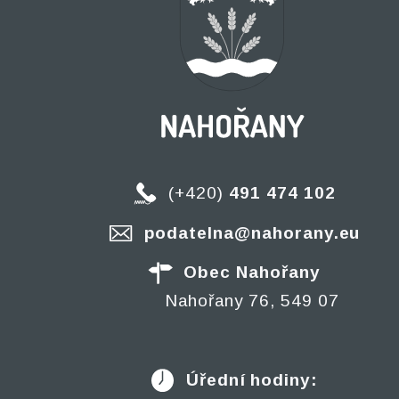
(+420)
491 474 102
podatelna@nahorany.eu
Obec Nahořany
Nahořany 76, 549 07
Úřední hodiny: