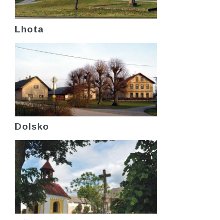
Lhota
Dolsko