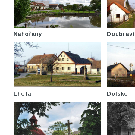
Nahořany
Doubravi
Lhota
Dolsko