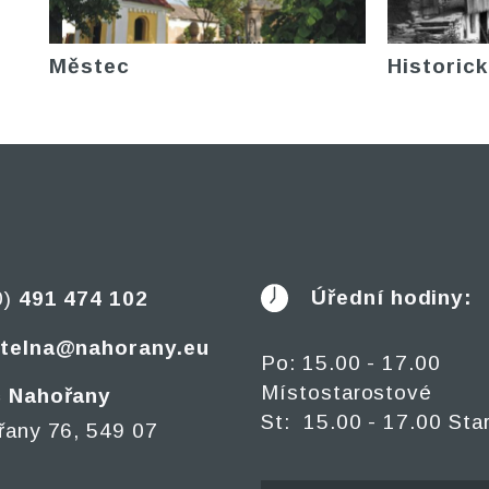
Městec
Historick
Úřední hodiny:
0)
491 474 102
telna@nahorany.eu
Po: 15.00 - 17.00
Místostarostové
 Nahořany
St: 15.00 - 17.00 Sta
řany 76, 549 07