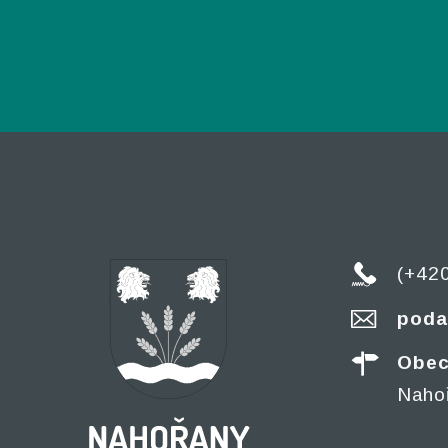
(+42
poda
Obec
Naho