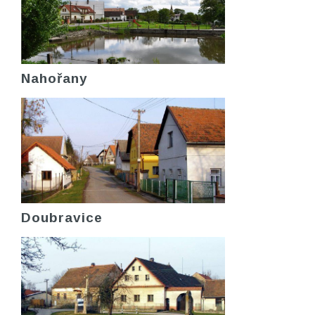
Nahořany
Doubravice