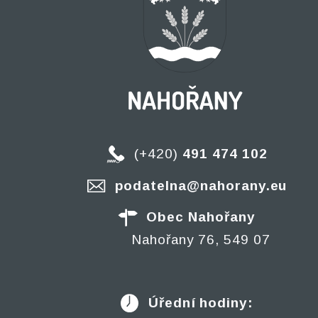
(+420)
491 474 102
podatelna@nahorany.eu
Obec Nahořany
Nahořany 76, 549 07
Úřední hodiny: