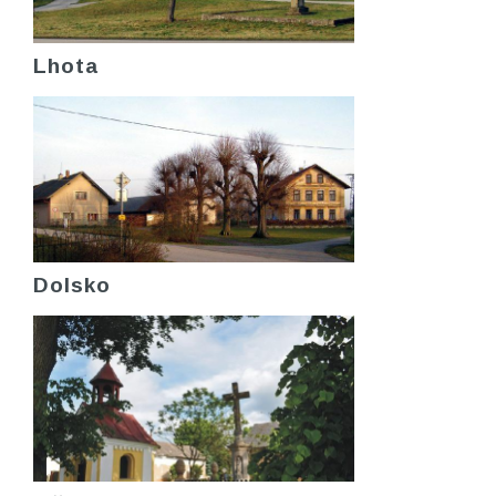
Lhota
Dolsko