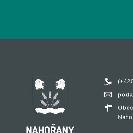
(+42
poda
Obec
Naho