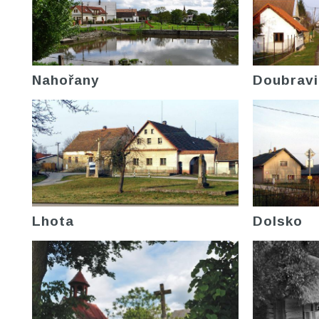
Nahořany
Doubravi
Lhota
Dolsko