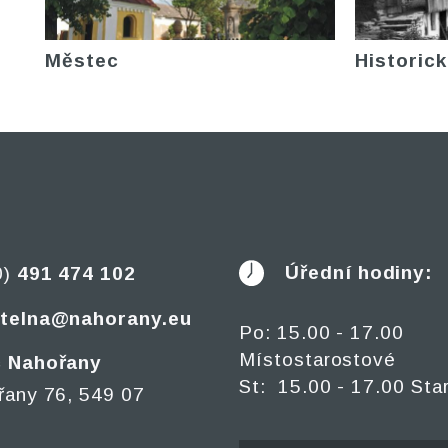
Městec
Historick
Úřední hodiny:
0)
491 474 102
telna@nahorany.eu
Po: 15.00 - 17.00
Místostarostové
 Nahořany
St: 15.00 - 17.00 Sta
řany 76, 549 07