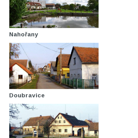
Nahořany
Doubravice