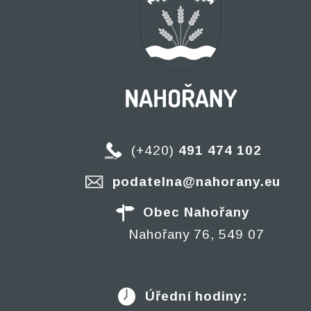
(+420)
491 474 102
podatelna@nahorany.eu
Obec Nahořany
Nahořany 76, 549 07
Úřední hodiny: