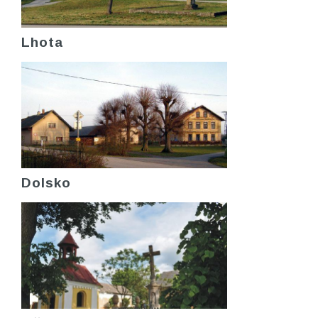
Lhota
Dolsko