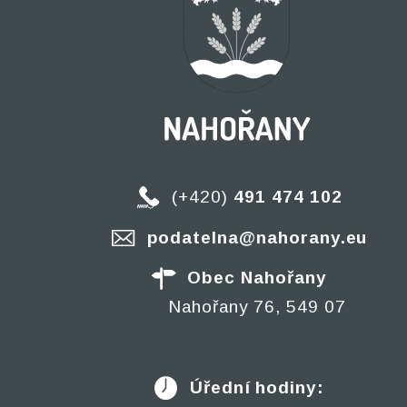
(+420)
491 474 102
podatelna@nahorany.eu
Obec Nahořany
Nahořany 76, 549 07
Úřední hodiny: