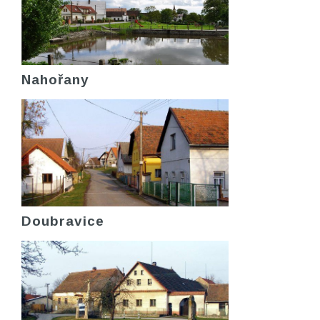
Nahořany
Doubravice