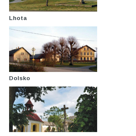
Lhota
Dolsko