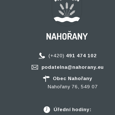
(+420)
491 474 102
podatelna@nahorany.eu
Obec Nahořany
Nahořany 76, 549 07
Úřední hodiny: