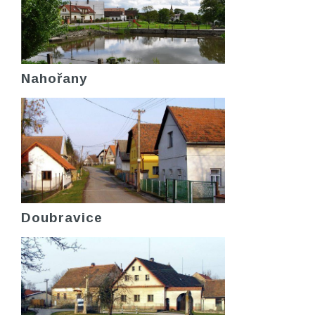
Nahořany
Doubravice