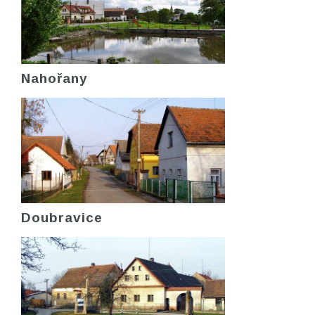
Nahořany
Doubravice