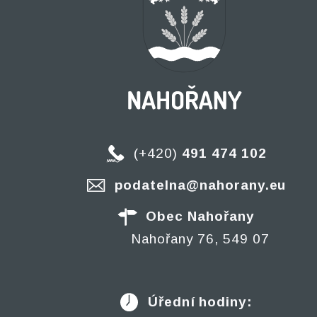
(+420)
491 474 102
podatelna@nahorany.eu
Obec Nahořany
Nahořany 76, 549 07
Úřední hodiny: