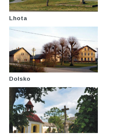
Lhota
Dolsko