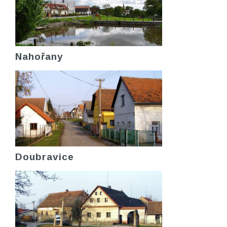
Nahořany
Doubravice