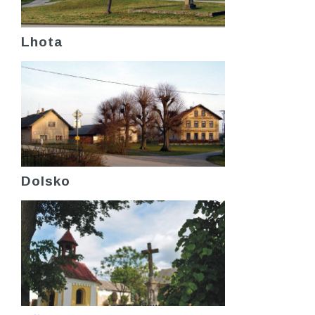
Lhota
Dolsko