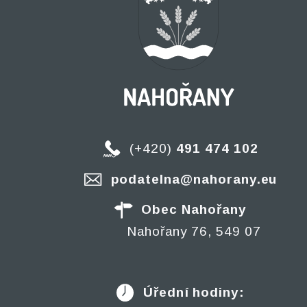
(+420)
491 474 102
podatelna@nahorany.eu
Obec Nahořany
Nahořany 76, 549 07
Úřední hodiny: