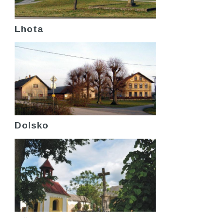
Lhota
Dolsko