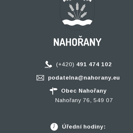
(+420)
491 474 102
podatelna@nahorany.eu
Obec Nahořany
Nahořany 76, 549 07
Úřední hodiny: