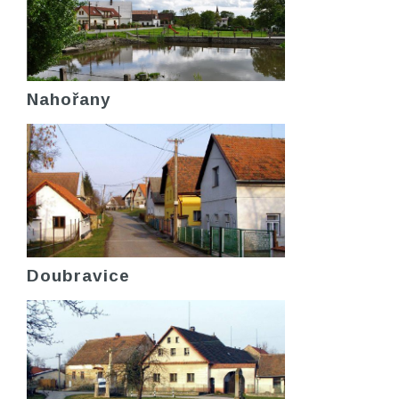
Nahořany
Doubravice