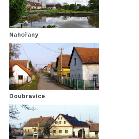
Nahořany
Doubravice