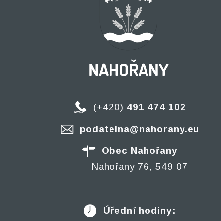
(+420)
491 474 102
podatelna@nahorany.eu
Obec Nahořany
Nahořany 76, 549 07
Úřední hodiny: