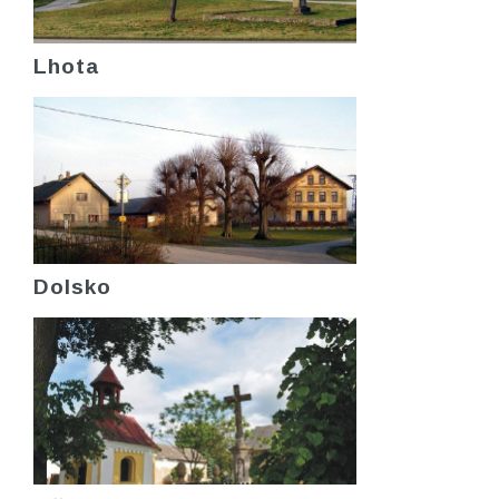
Lhota
Dolsko