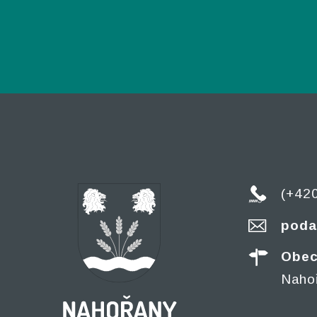
(+42
poda
Obec
Naho