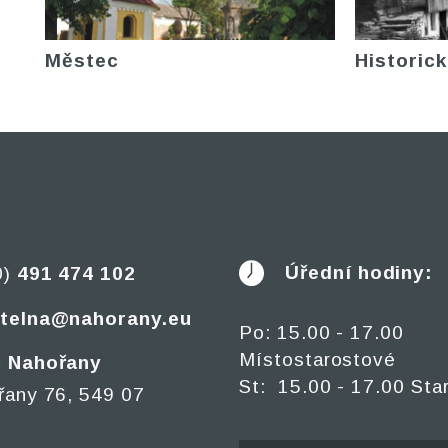
Městec
Historick
Úřední hodiny:
0)
491 474 102
telna@nahorany.eu
Po: 15.00 - 17.00
Místostarostové
 Nahořany
St: 15.00 - 17.00 Sta
řany 76, 549 07