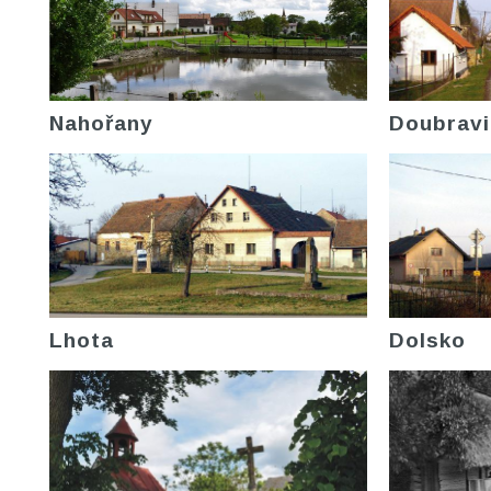
Nahořany
Doubravi
Lhota
Dolsko