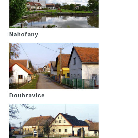
Nahořany
Doubravice