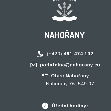
(+420)
491 474 102
podatelna@nahorany.eu
Obec Nahořany
Nahořany 76, 549 07
Úřední hodiny: