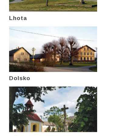
Lhota
Dolsko