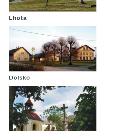
Lhota
Dolsko