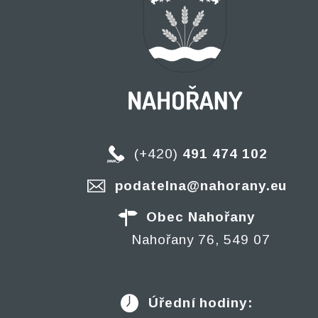
(+420)
491 474 102
podatelna@nahorany.eu
Obec Nahořany
Nahořany 76, 549 07
Úřední hodiny: