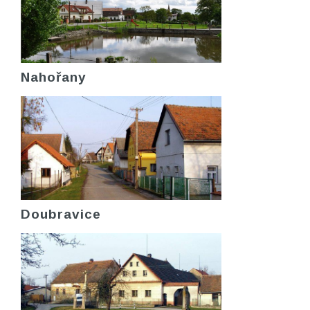
Nahořany
Doubravice