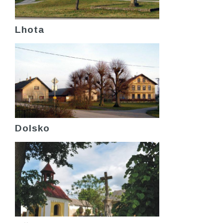
Lhota
Dolsko