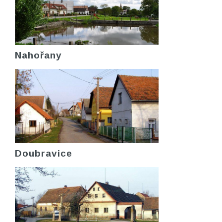
Nahořany
Doubravice