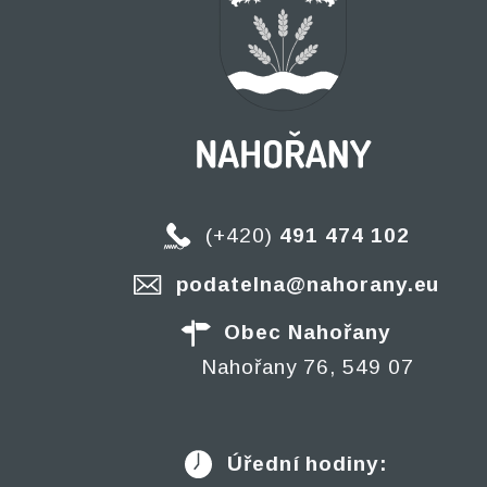
(+420)
491 474 102
podatelna@nahorany.eu
Obec Nahořany
Nahořany 76, 549 07
Úřední hodiny: