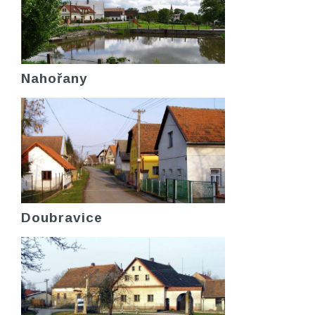
Nahořany
Doubravice