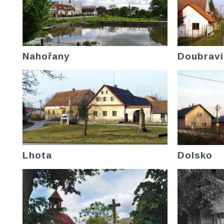
Nahořany
Doubravi
Lhota
Dolsko