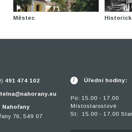
Městec
Historick
Úřední hodiny:
0)
491 474 102
telna@nahorany.eu
Po: 15.00 - 17.00
Místostarostové
 Nahořany
St: 15.00 - 17.00 Sta
řany 76, 549 07