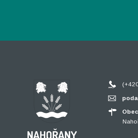
(+42
poda
Obec
Naho