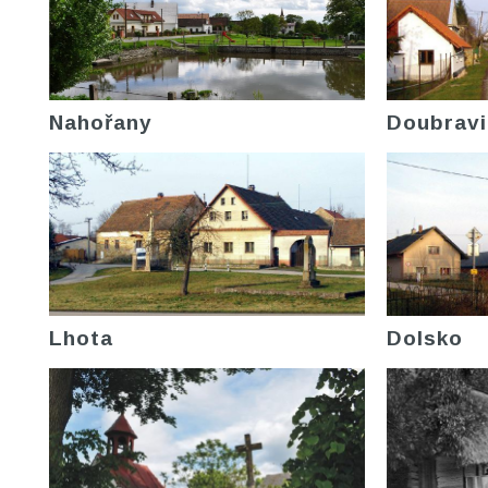
Nahořany
Doubravi
Lhota
Dolsko