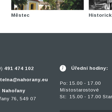
Městec
Historick
Úřední hodiny:
0)
491 474 102
telna@nahorany.eu
Po: 15.00 - 17.00
Místostarostové
 Nahořany
St: 15.00 - 17.00 Sta
řany 76, 549 07