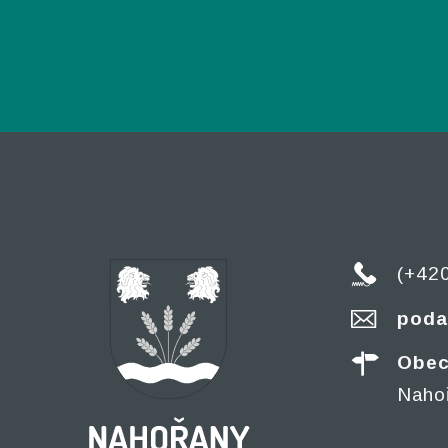
(+42
poda
Obec
Naho