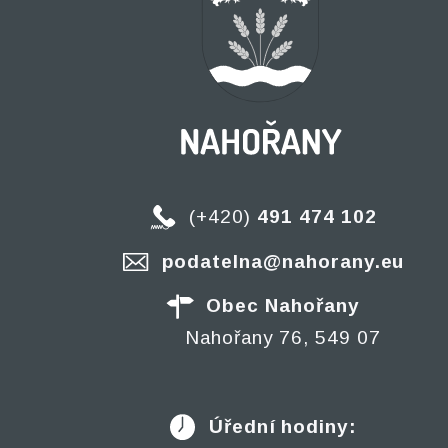
(+420)
491 474 102
podatelna@nahorany.eu
Obec Nahořany
Nahořany 76, 549 07
Úřední hodiny: