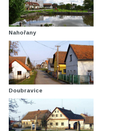
Nahořany
Doubravice