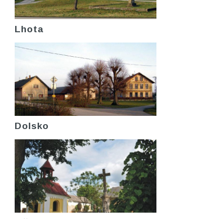
Lhota
Dolsko