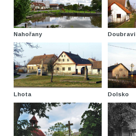
Nahořany
Doubravi
Lhota
Dolsko