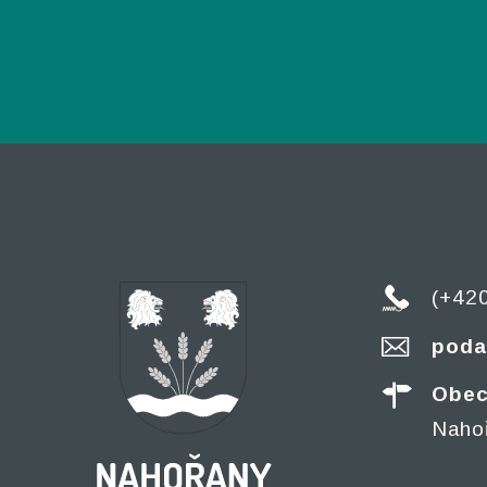
(+42
poda
Obec
Naho