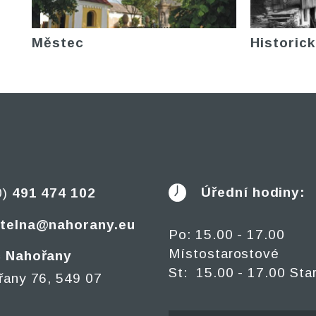
Městec
Historick
Úřední hodiny:
0)
491 474 102
telna@nahorany.eu
Po: 15.00 - 17.00
Místostarostové
 Nahořany
St: 15.00 - 17.00 Sta
řany 76, 549 07