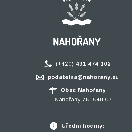
(+420)
491 474 102
podatelna@nahorany.eu
Obec Nahořany
Nahořany 76, 549 07
Úřední hodiny: