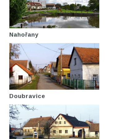
Nahořany
Doubravice