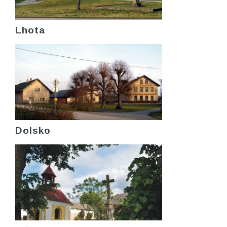
Lhota
Dolsko