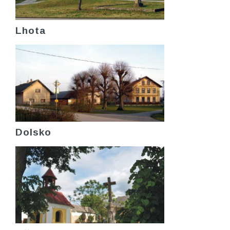
Lhota
Dolsko