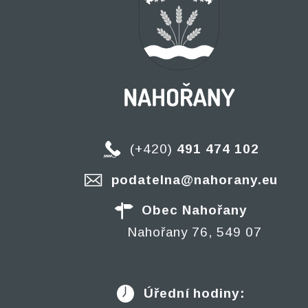
(+420)
491 474 102
podatelna@nahorany.eu
Obec Nahořany
Nahořany 76, 549 07
Úřední hodiny: