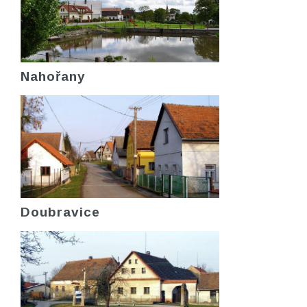
Nahořany
Doubravice