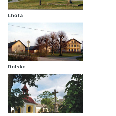
Lhota
Dolsko