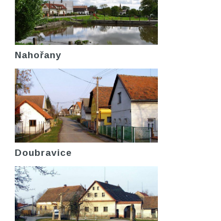
Nahořany
Doubravice