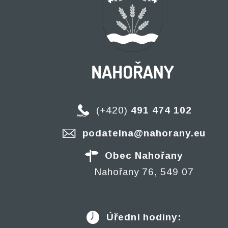
(+420)
491 474 102
podatelna@nahorany.eu
Obec Nahořany
Nahořany 76, 549 07
Úřední hodiny: