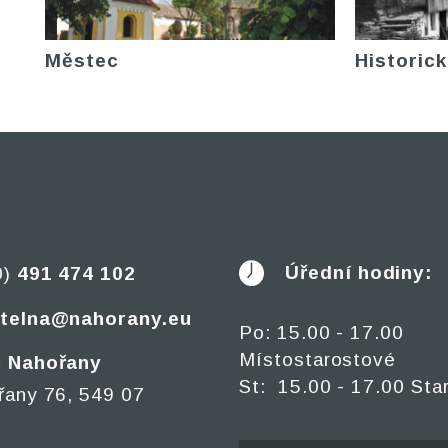
Městec
Historick
Úřední hodiny:
0)
491 474 102
telna@nahorany.eu
Po: 15.00 - 17.00
Místostarostové
 Nahořany
St: 15.00 - 17.00 Sta
řany 76, 549 07