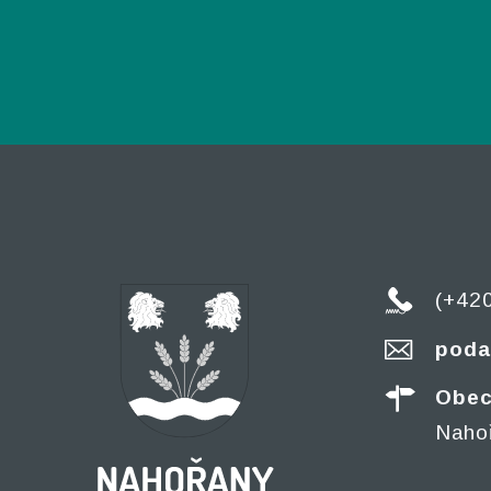
(+42
poda
Obec
Naho