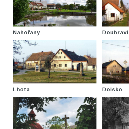
Nahořany
Doubravi
Lhota
Dolsko