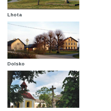
Lhota
Dolsko