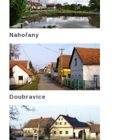
Nahořany
Doubravice