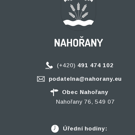
(+420)
491 474 102
podatelna@nahorany.eu
Obec Nahořany
Nahořany 76, 549 07
Úřední hodiny: