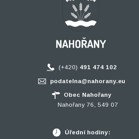
(+420)
491 474 102
podatelna@nahorany.eu
Obec Nahořany
Nahořany 76, 549 07
Úřední hodiny: