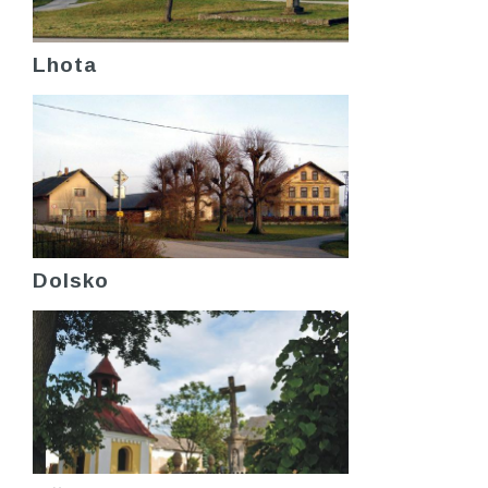
Lhota
Dolsko