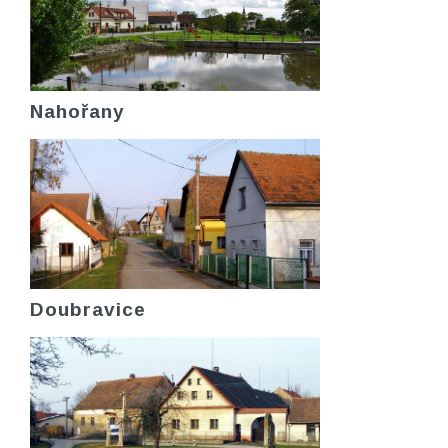
Nahořany
Doubravice