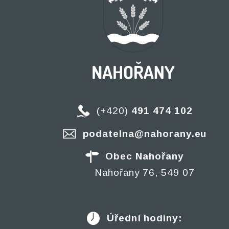
(+420)
491 474 102
podatelna@nahorany.eu
Obec Nahořany
Nahořany 76, 549 07
Úřední hodiny: