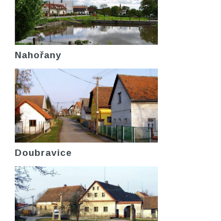
Nahořany
Doubravice