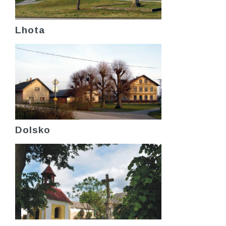
Lhota
Dolsko