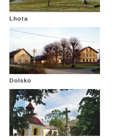
Lhota
Dolsko