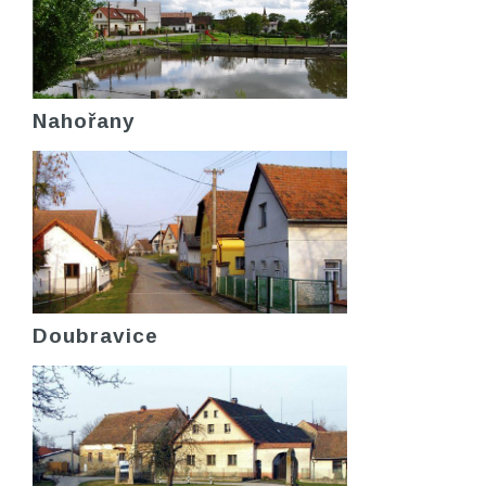
Nahořany
Doubravice