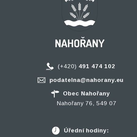
(+420)
491 474 102
podatelna@nahorany.eu
Obec Nahořany
Nahořany 76, 549 07
Úřední hodiny: