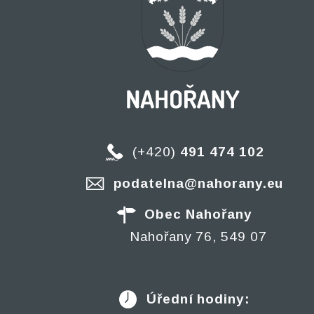
(+420)
491 474 102
podatelna@nahorany.eu
Obec Nahořany
Nahořany 76, 549 07
Úřední hodiny: