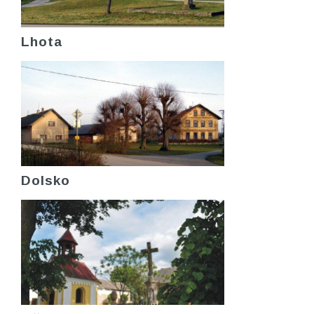
Lhota
Dolsko