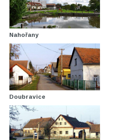
Nahořany
Doubravice